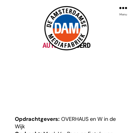
Menu
AUTEUR:
SJOERD
De
Amsterdamse
Mediafabriek
Opdrachtgevers:
OVERHAUS en W in de
Wijk