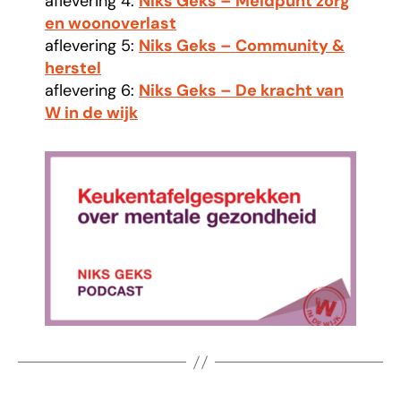
aflevering 4:
Niks Geks – Meldpunt zorg
en woonoverlast
aflevering 5:
Niks Geks – Community &
herstel
aflevering 6:
Niks Geks – De kracht van
W in de wijk