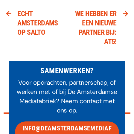
←
→
ECHT
WE HEBBEN ER
AMSTERDAMS
EEN NIEUWE
OP SALTO
PARTNER BIJ:
AT5!
SAMENWERKEN?
Voor opdrachten, partnerschap, of
werken met of bij De Amsterdamse
Mediafabriek? Neem contact met
ons op.
INFO@DEAMSTERDAMSEMEDIAF