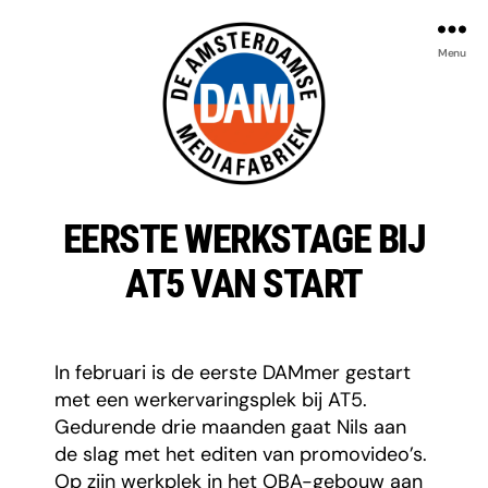
Menu
De
Amsterdamse
EERSTE WERKSTAGE BIJ
Mediafabriek
AT5 VAN START
In februari is de eerste DAMmer gestart
met een werkervaringsplek bij AT5.
Gedurende drie maanden gaat Nils aan
de slag met het editen van promovideo’s.
Op zijn werkplek in het OBA-gebouw aan