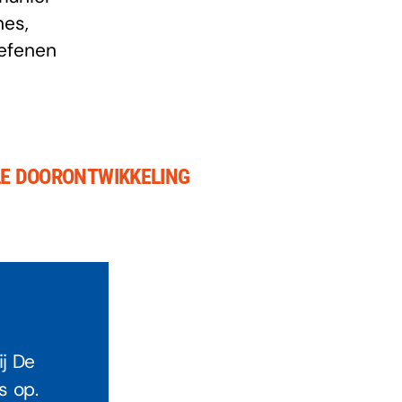
nes,
oefenen
E DOORONTWIKKELING
ij De
s op.