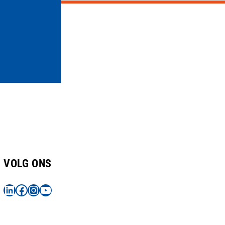
VOLG ONS
LINKEDIN
HTTPS://WWW.FACEBOOK.COM/PROFILE.PHP?ID=100080278400173
INSTAGRAM
YOUTUBE