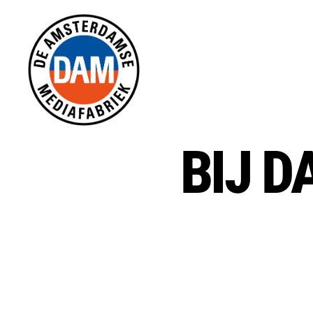
De
BIJ D
Amsterdamse
Mediafabriek