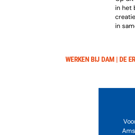
in het
creati
in sam
WERKEN BIJ DAM | DE E
Voor
Amst