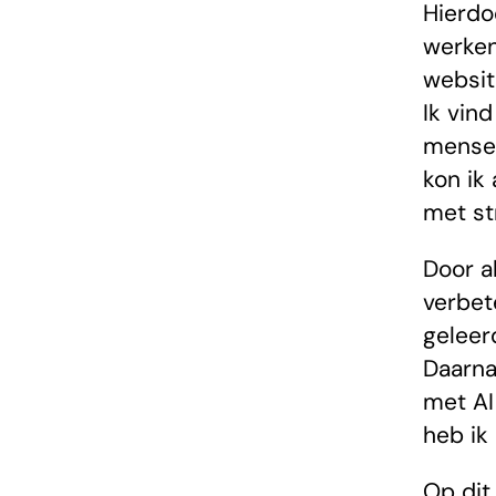
Hierdo
werken
websit
Ik vin
mensen
kon ik
met st
Door a
verbet
geleer
Daarna
met AI
heb ik
Op dit