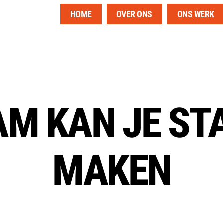
HOME
OVER ONS
ONS WERK
AM KAN JE S
MAKEN