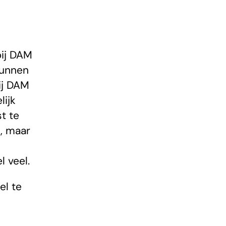
bij DAM
kunnen
ij DAM
lijk
t te
, maar
l veel.
el te