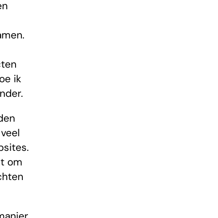
en
amen.
cten
oe ik
nder.
eden
 veel
sites.
kt om
chten
manier