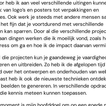
or heb ik aan veel verschillende uitingen kunn
: van logo’s en posters tot verpakkingen en
es. Ook werk je steeds met andere mensen s
d het fijn dat je voortdurend met verschillende
 kan sparren. Door al die verschillende proje
 aan dingen werken die ik moeilijk vond, zoals h
ress om ga en hoe ik de impact daarvan vermi
l die projecten kun je gaandeweg je vaardigh
eren en uitbreiden. Zo heb ik de afgelopen tijd
d over het ontwerpen en onderhouden van web
ast heb ik ook de nieuwste technieken ontde
 beelden te genereren. In verschillende opdra
 die kennis meteen kunnen toepassen.
 moment is mijn hoofddoel om op een goede 